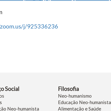
m
//zoom.us/j/925336236
ço Social
Filosofia
os
Neo-humanismo
s
Educação Neo-humanista
ção Neo-humanista
Alimentação e Saúde