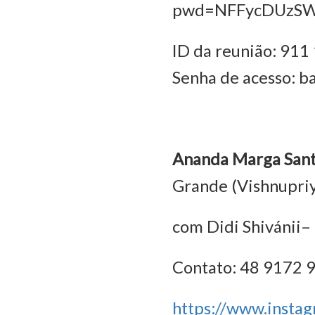
pwd=NFFycDUzSW
ID da reunião: 91
Senha de acesso: b
Ananda Marga Sant
Grande (Vishnupri
com Didi Shivánii–
Contato: 48 9172 
https://www.inst