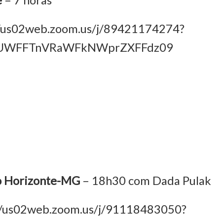
e
– 7 horas
//us02web.zoom.us/j/89421174274?
WFFTnVRaWFkNWprZXFFdz09
o Horizonte-MG
– 18h30 com Dada Pulak
//us02web.zoom.us/j/91118483050?