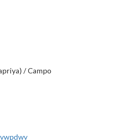
napriya) / Campo
4qvwpdwv