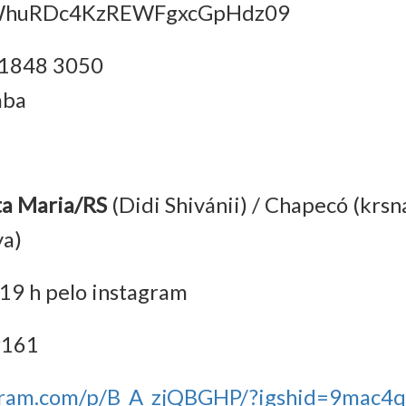
huRDc4KzREWFgxcGpHdz09
1 1848 3050
aba
a Maria/RS
(Didi Shivánii) / Chapecó (krs
ya)
 19 h pelo instagram
9161
agram.com/p/B_A_zjQBGHP/?igshid=9mac