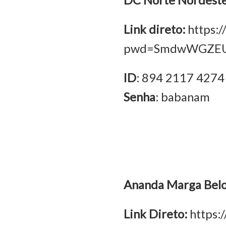
DC Norte Nordest
Link direto:
https:
pwd=SmdwWGZEU
ID
: 894 2117 4274
Senha
: babanam
Ananda Marga Bel
Link Direto:
https: