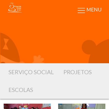
MENU
Porto Alegre/RS
SERVIÇO SOCIAL
PROJETOS
Restinga Nova 1
ESCOLAS